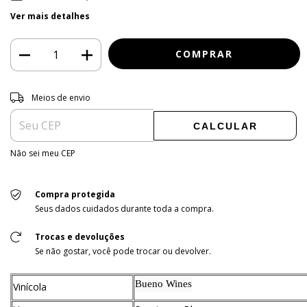
Ver mais detalhes
Entregas para o CEP:
ALTERAR CEP
Meios de envio
CALCULAR
Não sei meu CEP
Compra protegida
Seus dados cuidados durante toda a compra.
Trocas e devoluções
Se não gostar, você pode trocar ou devolver.
Bueno Wines
Vinícola