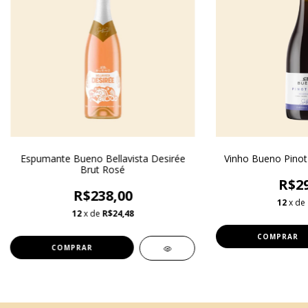
Espumante Bueno Bellavista Desirée
Vinho Bueno Pinot
Brut Rosé
R$29
R$238,00
12
x de
12
x de
R$24,48