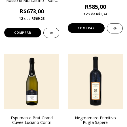
Rosso di Montalcino - Safra
2014
R$85,00
R$673,00
12
x de
R$8,74
12
x de
R$69,23
Espumante Brut Grand
Negroamaro Primitivo
Cuvée Luciano Contri
Puglia Sapere