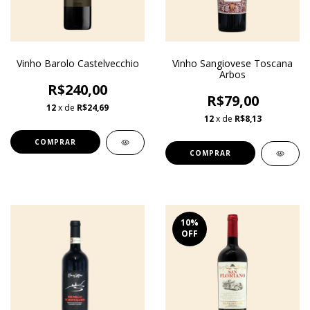
Vinho Barolo Castelvecchio
Vinho Sangiovese Toscana
Arbos
R$240,00
R$79,00
12
x de
R$24,69
12
x de
R$8,13
10
%
OFF