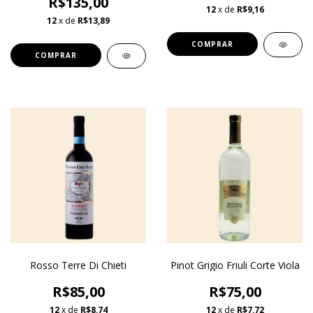
R$135,00
12
x de
R$9,16
12
x de
R$13,89
Rosso Terre Di Chieti
Pinot Grigio Friuli Corte Viola
R$85,00
R$75,00
12
x de
R$8,74
12
x de
R$7,72