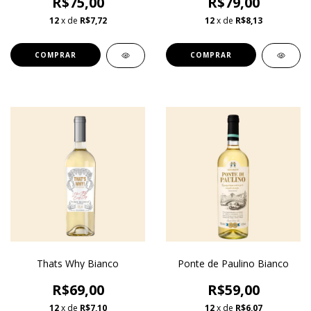
R$75,00
R$79,00
12
x de
R$7,72
12
x de
R$8,13
Thats Why Bianco
Ponte de Paulino Bianco
R$69,00
R$59,00
12
x de
R$7,10
12
x de
R$6,07