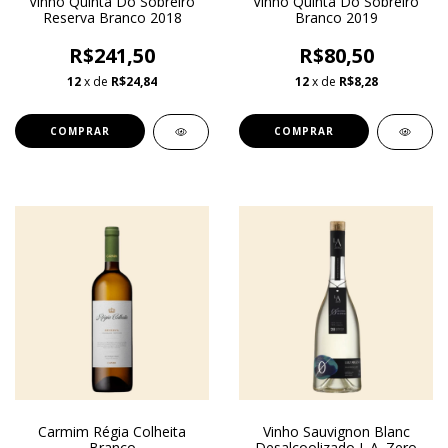
Vinho Quinta Do Sobreiró
Vinho Quinta Do Sobreiró
Reserva Branco 2018
Branco 2019
R$241,50
R$80,50
12
x de
R$24,84
12
x de
R$8,28
Carmim Régia Colheita
Vinho Sauvignon Blanc
Branco
Desalcoolizado L.A. Zero