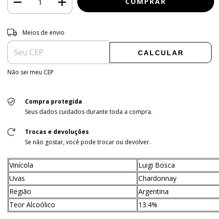
Entregas para o CEP:
ALTERAR CEP
Meios de envio
CALCULAR
Não sei meu CEP
Compra protegida
Seus dados cuidados durante toda a compra.
Trocas e devoluções
Se não gostar, você pode trocar ou devolver.
Vinícola
Luigi Bosca
Uvas
Chardonnay
Região
Argentina
Teor Alcoólico
13.4%