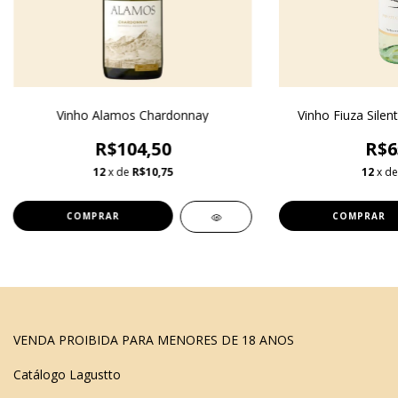
Vinho Alamos Chardonnay
Vinho Fiuza Sile
R$104,50
R$6
12
x de
R$10,75
12
x d
VENDA PROIBIDA PARA MENORES DE 18 ANOS
Catálogo Lagustto