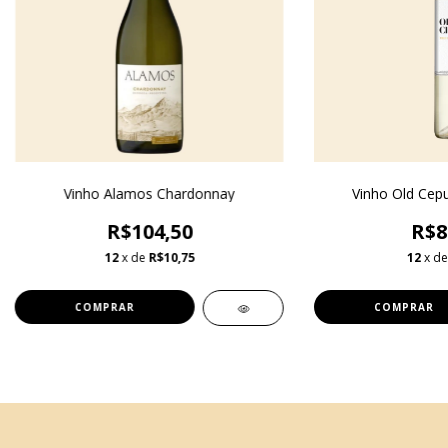
Vinho Alamos Chardonnay
Vinho Old Cep
R$104,50
R$8
12
x de
R$10,75
12
x d