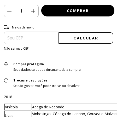
Entregas para o CEP:
ALTERAR CEP
Meios de envio
CALCULAR
Não sei meu CEP
Compra protegida
Seus dados cuidados durante toda a compra.
Trocas e devoluções
Se não gostar, você pode trocar ou devolver.
2018
Vinícola
Adega de Redondo
Vinhosingo, Códega do Larinho, Gouvea e Malvasi
Uvas